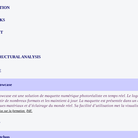
TION
KS
NT
RUCTURAL ANALYSIS
E
howcase
wcase est une solution de maquette numérique photoréaliste en temps réel. Le log
tir de nombreux formats et les maintient à jour. La maquette est présentée dans un 
ues matériaux et d’éclairage du monde réel. Sa facilité d’utilisation met la visual
lus sur la formation
PdF.
P
etchup