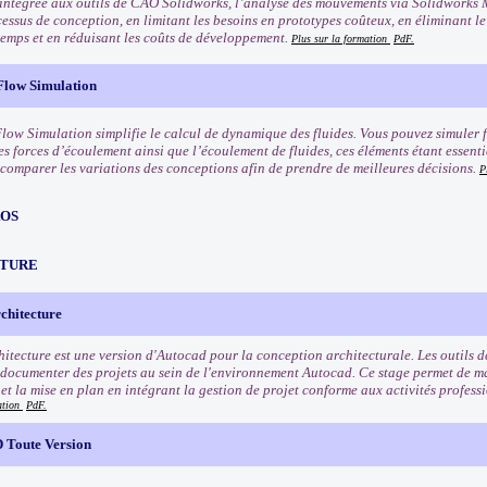
intégrée aux outils de CAO Solidworks, l’analyse des mouvements via Solidworks M
cessus de conception, en limitant les besoins en prototypes coûteux, en éliminant l
emps et en réduisant les coûts de développement.
Plus sur la formation
PdF.
Flow Simulation
low Simulation simplifie le calcul de dynamique des fluides. Vous pouvez simuler f
s forces d’écoulement ainsi que l’écoulement de fluides, ces éléments étant essentie
comparer les variations des conceptions afin de prendre de meilleures décisions.
P
OS
TURE
hitecture
itecture est une version d'Autocad pour la conception architecturale. Les outils d
 documenter des projets au sein de l'environnement Autocad. Ce stage permet de maî
 et la mise en plan en intégrant la gestion de projet conforme aux activités profess
ation
PdF.
 Toute Version