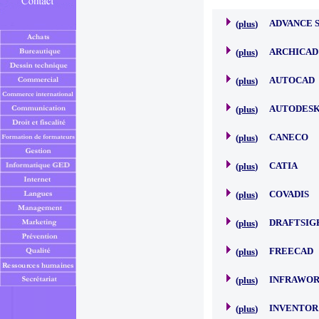
ADVANCE 
(
plus
)
ARCHICAD
(
plus
)
AUTOCAD
(
plus
)
AUTODESK
(
plus
)
CANECO
(
plus
)
CATIA
(
plus
)
COVADIS
(
plus
)
DRAFTSIG
(
plus
)
FREECAD
(
plus
)
INFRAWO
(
plus
)
INVENTOR
(
plus
)