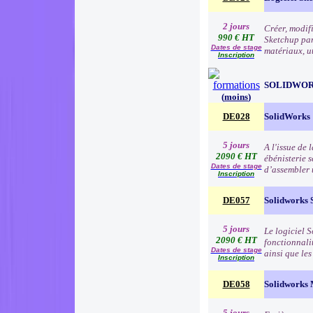
2 jours
Créer, modifi
990 € HT
Sketchup par 
Dates de stage
matériaux, ut
Inscription
SOLIDWO
(
moins
)
DE028
SolidWorks
5 jours
A l'issue de
2090 € HT
ébénisterie s
Dates de stage
d’assembler 
Inscription
DE057
Solidworks 
5 jours
Le logiciel 
2090 € HT
fonctionnali
Dates de stage
ainsi que le
Inscription
DE058
Solidworks 
5 jours