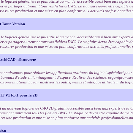
e logiciel généraliste le plus utilisé au monde, accessible aussi bien aux experts 
éer et partager autrement tous vos fichiers DWG. Le stagiaire devra être capable de
r assurer production et une misse en plan conforme aux activités professionnelle
 Toute Version
e logiciel généraliste le plus utilisé au monde, accessible aussi bien aux experts 
éer et partager autrement tous vos fichiers DWG. Le stagiaire devra être capable de
r assurer production et une misse en plan conforme aux activités professionnelle
ArchiCAD: découverte
connaissances pour réaliser les applications pratiques du logiciel spécialisé pour l
s bureaux d'étude et l'aménagement d'espace. Réaliser des schémas, organigrammes 
vos présentations. Savoir maîtriser les outils, menus et interface utilisateur du logi
 V1 R5.1 pour la 2D
st un nouveau logiciel de CAO 2D gratuit, accessible aussi bien aux experts de la C
t partager autrement tous les fichiers DWG. Le stagiaire devra être capable de maîtr
rer une production et une mise en plan conforme aux activités professionnelles su
sion