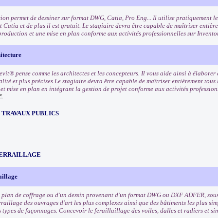
ion permet de dessiner sur format DWG, Catia, Pro Eng... Il utilise pratiquement 
 Catia et de plus il est gratuit. Le stagiaire devra être capable de maîtriser entièr
production et une mise en plan conforme aux activités professionnelles sur Invent
tecture
evit® pense comme les architectes et les concepteurs. Il vous aide ainsi à élaborer
lité et plus précises.Le stagiaire devra être capable de maîtriser entièrement tous 
et mise en plan en intégrant la gestion de projet conforme aux activités profession
F.
 TRAVAUX PUBLICS
E
FERRAILLAGE
aillage
n plan de coffrage ou d'un dessin provenant d'un format DWG ou DXF ADFER, sou
rraillage des ouvrages d'art les plus complexes ainsi que des bâtiments les plus sim
s types de façonnages. Concevoir le feraillaillage des voiles, dalles et radiers et s