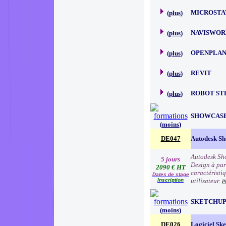
MICROSTA
(
plus
)
NAVISWOR
(
plus
)
OPENPLA
(
plus
)
REVIT
(
plus
)
ROBOT ST
(
plus
)
SHOWCAS
(
moins
)
DE047
Autodesk S
Autodesk Sho
5 jours
Design à par
2090 € HT
caractéristiq
Dates de stage
Inscription
utilisateur.
P
SKETCHU
(
moins
)
DE026
Logiciel Sk