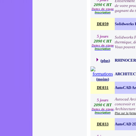
Entièrement 
2090 € HT
de votre pro
Dates de stage
gagnant du t
Inscription
DE059
Solidworks 
5 jours
Solidworks F
2090 € HT
thermique, de
Dates de stage
Vous pouvez 
Inscription
RHINOCER
(
plus
)
ARCHITEC
(
moins
)
DE031
AutoCAD Arc
Autocad Arch
5 jours
concevoir et
2090 € HT
Architecture
Dates de stage
Inscription
Plus sur la form
DE033
AutoCAD 2D