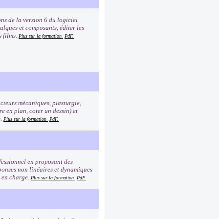
ns de la version 6 du logiciel
calques et composants, éditer les
s films.
Plus sur la formation
PdF.
ecteurs mécaniques, plasturgie,
e en plan, coter un dessin) et
s.
Plus sur la formation
PdF.
fessionnel en proposant des
ponses non linéaires et dynamiques
s en charge.
Plus sur la formation
PdF.