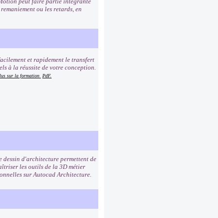
otion peut faire partie intégrante
e remaniement ou les retards, en
acilement et rapidement le transfert
ls à la réussite de votre conception.
lus sur la formation
PdF.
e dessin d'architecture permettent de
triser les outils de la 3D métier
ionnelles sur Autocad Architecture.