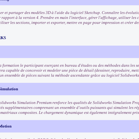
er et partager des modèles 3D à l'aide du logiciel Sketchup. Connaître les évolutio
rapport à la version 4. Prendre en main l'interface, gérer l'affichage, utiliser les 
iliser les sections, importer et exporter, mettre en page pour impression et créer de
RKS
 la formation le participant exerçant en bureau d'études ou des méthodes dans les s
era capable de concevoir et modeler une pièce de détail (dessiner, reproduire, mettr
un ensemble de pièces suivant la méthode ascendante grâce au logiciel Solidwork
Simulation
Solidworks Simulation Premium renforce les qualités de Solidworks Simulation Pro
tés supplémentaires comprenant un ensemble d’outils puissants qui simulent les ré
s matériaux composites. Le chargement dynamique est également intégralement pri
Motion