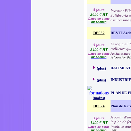
5 jours
Inventor FUs
2090 € HT
Solidworks et
Dates de stage
assurer une 
Inscription
DE032
REVIT Archi
Le logiciel R
5 jours
meilleure qua
2490 € HT
Architecture 
Dates de stage
Inscription
la formation
Pd
BATIMENT
(
plus
)
INDUSTRI
(
plus
)
PLAN DE 
(
moins
)
DE024
Plan de ferr
A partir d'u
3 jours
le plan de fe
1490 € HT
intuitive tou
Dates de stage
Inscription
PdF.