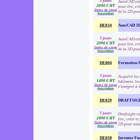
5 jours
AutoCAD est l
2090 € HT
pour lire, cr
Dates de stage
de la 2D pou
Inscription
DE034
AutoCAD 3D
5 jours
AutoCAD est l
2090 € HT
pour lire, cr
Dates de stage
de la 3D pou
Inscription
DE004
Formation 
3 jours
Acquérir les 
1490 € HT
bâtiment, le
Dates de stage
s'intégrer à 
Inscription
DE029
DRAFTSIGHT
5 jours
Draftsight e
2090 € HT
lire, créer e
Dates de stage
2D pour assu
Inscription
DE030
Inventor Fu