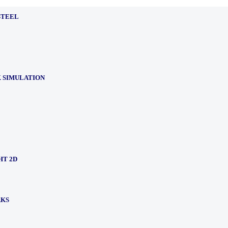
STEEL
 SIMULATION
HT 2D
RKS