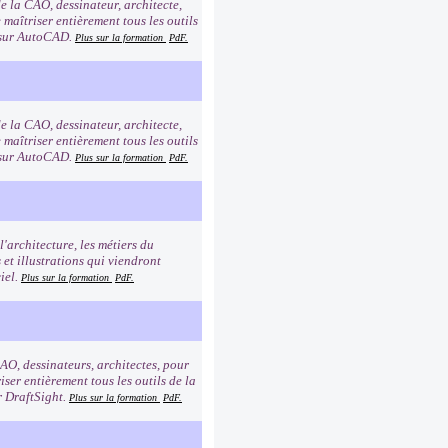
de la CAO, dessinateur, architecte,
 maîtriser entièrement tous les outils
s sur AutoCAD.
Plus sur la formation
PdF.
de la CAO, dessinateur, architecte,
 maîtriser entièrement tous les outils
s sur AutoCAD.
Plus sur la formation
PdF.
'architecture, les métiers du
et illustrations qui viendront
ciel.
Plus sur la formation
PdF.
AO, dessinateurs, architectes, pour
iser entièrement tous les outils de la
r DraftSight.
Plus sur la formation
PdF.