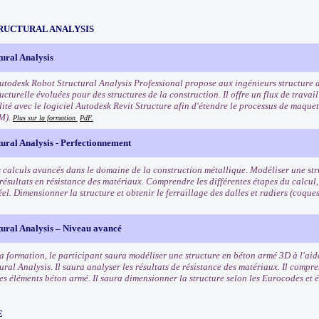
RUCTURAL ANALYSIS
ural Analysis
Autodesk Robot Structural Analysis Professional propose aux ingénieurs structure d
ucturelle évoluées pour des structures de la construction. Il offre un flux de travail
lité avec le logiciel Autodesk Revit Structure afin d'étendre le processus de maque
IM).
Plus sur la formation
PdF.
ural Analysis - Perfectionnement
s calculs avancés dans le domaine de la construction métallique. Modéliser une st
résultats en résistance des matériaux. Comprendre les différentes étapes du calcul,
éel. Dimensionner la structure et obtenir le ferraillage des dalles et radiers (coques
tural Analysis – Niveau avancé
la formation, le participant saura modéliser une structure en béton armé 3D à l'aid
ral Analysis. Il saura analyser les résultats de résistance des matériaux. Il compre
es éléments béton armé. Il saura dimensionner la structure selon les Eurocodes et é
E