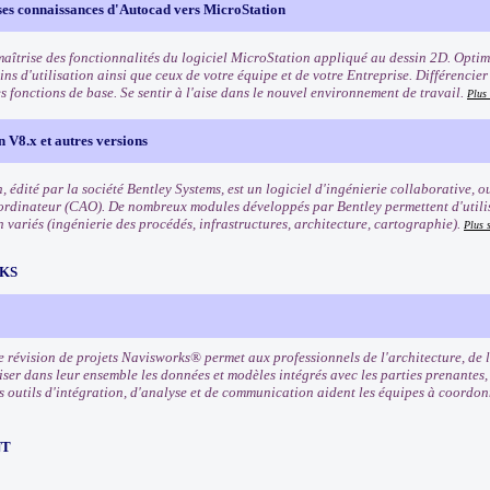
ses connaissances d'Autocad vers MicroStation
maîtrise des fonctionnalités du logiciel MicroStation appliqué au dessin 2D. Optimi
ins d'utilisation ainsi que ceux de votre équipe et de votre Entreprise. Différenci
s fonctions de base. Se sentir à l'aise dans le nouvel environnement de travail.
Plus
 V8.x et autres versions
, édité par la société Bentley Systems, est un logiciel d'ingénierie collaborative,
 ordinateur (CAO). De nombreux modules développés par Bentley permettent d'util
 variés (ingénierie des procédés, infrastructures, architecture, cartographie).
Plus 
KS
e révision de projets Navisworks® permet aux professionnels de l'architecture, de l
ser dans leur ensemble les données et modèles intégrés avec les parties prenantes, 
es outils d'intégration, d'analyse et de communication aident les équipes à coordon
NT