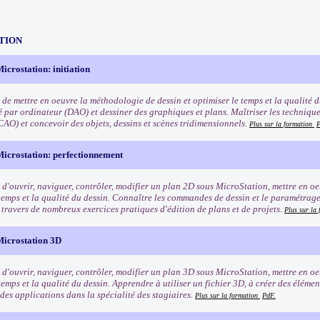
TION
crostation: initiation
de mettre en oeuvre la méthodologie de dessin et optimiser le temps et la qualité d
té par ordinateur (DAO) et dessiner des graphiques et plans. Maîtriser les techniqu
CAO) et concevoir des objets, dessins et scènes tridimensionnels.
Plus sur la formation
P
icrostation: perfectionnement
 d'ouvrir, naviguer, contrôler, modifier un plan 2D sous MicroStation, mettre en o
 temps et la qualité du dessin. Connaître les commandes de dessin et le paramétrage 
 travers de nombreux exercices pratiques d'édition de plans et de projets.
Plus sur la
icrostation 3D
 d'ouvrir, naviguer, contrôler, modifier un plan 3D sous MicroStation, mettre en o
temps et la qualité du dessin. Apprendre à utiliser un fichier 3D, à créer des éléme
des applications dans la spécialité des stagiaires.
Plus sur la formation
PdF.