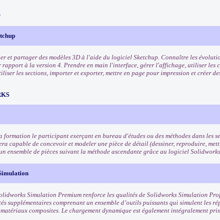
P
etchup
er et partager des modèles 3D à l'aide du logiciel Sketchup. Connaître les évolutio
rapport à la version 4. Prendre en main l'interface, gérer l'affichage, utiliser les 
iliser les sections, importer et exporter, mettre en page pour impression et créer de
RKS
 la formation le participant exerçant en bureau d'études ou des méthodes dans les s
era capable de concevoir et modeler une pièce de détail (dessiner, reproduire, mettr
un ensemble de pièces suivant la méthode ascendante grâce au logiciel Solidwork
Simulation
Solidworks Simulation Premium renforce les qualités de Solidworks Simulation Pro
tés supplémentaires comprenant un ensemble d’outils puissants qui simulent les ré
s matériaux composites. Le chargement dynamique est également intégralement pri