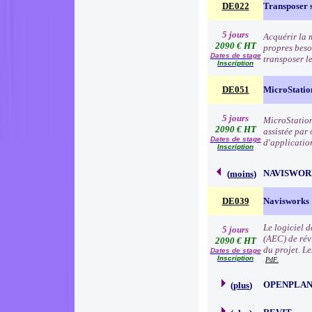
DE022
Transposer 
5 jours
Acquérir la 
2090 € HT
propres beso
Dates de stage
transposer le
Inscription
DE051
MicroStation
5 jours
MicroStation
2090 € HT
assistée par
Dates de stage
d'application
Inscription
NAVISWOR
(
moins
)
DE039
Navisworks
Le logiciel d
5 jours
(AEC) de révi
2090 € HT
du projet. L
Dates de stage
Inscription
PdF.
OPENPLA
(
plus
)