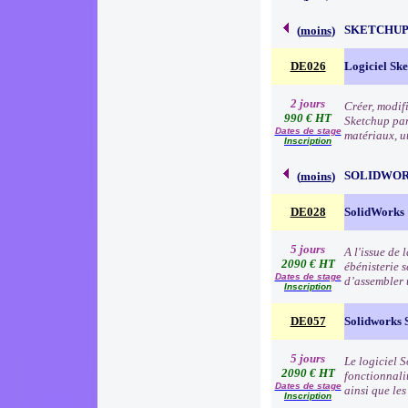
SKETCHU
(
moins
)
DE026
Logiciel Sk
2 jours
Créer, modifi
990 € HT
Sketchup par 
Dates de stage
matériaux, ut
Inscription
SOLIDWO
(
moins
)
DE028
SolidWorks
5 jours
A l'issue de
2090 € HT
ébénisterie s
Dates de stage
d’assembler 
Inscription
DE057
Solidworks 
5 jours
Le logiciel 
2090 € HT
fonctionnali
Dates de stage
ainsi que le
Inscription