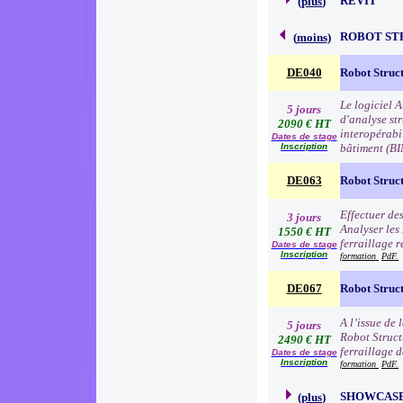
REVIT
(
plus
)
ROBOT ST
(
moins
)
DE040
Robot Struct
Le logiciel 
5 jours
d'analyse str
2090 € HT
interopérabi
Dates de stage
Inscription
bâtiment (B
DE063
Robot Struct
Effectuer de
3 jours
Analyser les 
1550 € HT
ferraillage r
Dates de stage
Inscription
formation
PdF.
DE067
Robot Struc
A l’issue de 
5 jours
Robot Structu
2490 € HT
ferraillage d
Dates de stage
Inscription
formation
PdF.
SHOWCAS
(
plus
)