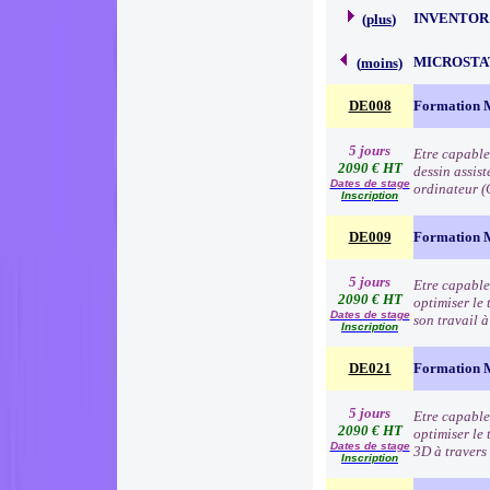
INVENTOR
(
plus
)
MICROSTA
(
moins
)
DE008
Formation Mi
5 jours
Etre capable 
2090 € HT
dessin assis
Dates de stage
ordinateur (
Inscription
DE009
Formation M
5 jours
Etre capable
2090 € HT
optimiser le
Dates de stage
son travail à
Inscription
DE021
Formation M
5 jours
Etre capable
2090 € HT
optimiser le 
Dates de stage
3D à travers 
Inscription