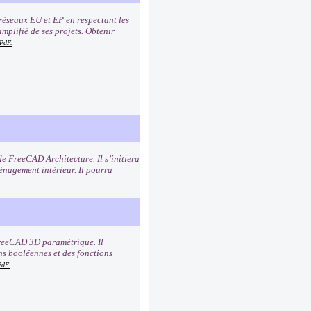
réseaux EU et EP en respectant les
mplifié de ses projets. Obtenir
PdF.
de FreeCAD Architecture. Il s’initiera
ménagement intérieur. Il pourra
 FreeCAD 3D paramétrique. Il
ns booléennes et des fonctions
PdF.