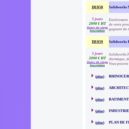
DE058
Solidworks 
5 jours
Entièrement 
2090 € HT
de votre pro
Dates de stage
gagnant du t
Inscription
DE059
Solidworks 
5 jours
Solidworks F
2090 € HT
thermique, de
Dates de stage
Vous pouvez 
Inscription
RHINOCER
(
plus
)
ARCHITEC
(
plus
)
BATIMENT
(
plus
)
INDUSTRI
(
plus
)
PLAN DE 
(
plus
)