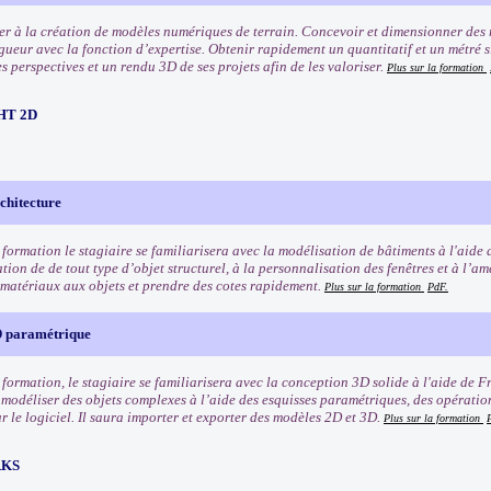
ser à la création de modèles numériques de terrain. Concevoir et dimensionner des 
ueur avec la fonction d’expertise. Obtenir rapidement un quantitatif et un métré si
 perspectives et un rendu 3D de ses projets afin de les valoriser.
Plus sur la formation
HT 2D
hitecture
 formation le stagiaire se familiarisera avec la modélisation de bâtiments à l'aide 
tion de de tout type d’objet structurel, à la personnalisation des fenêtres et à l’a
s matériaux aux objets et prendre des cotes rapidement.
Plus sur la formation
PdF.
 paramétrique
e formation, le stagiaire se familiarisera avec la conception 3D solide à l'aide de
modéliser des objets complexes à l’aide des esquisses paramétriques, des opératio
 le logiciel. Il saura importer et exporter des modèles 2D et 3D.
Plus sur la formation
RKS