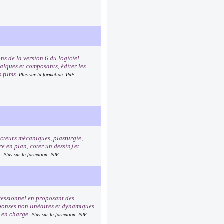
ns de la version 6 du logiciel
calques et composants, éditer les
s films.
Plus sur la formation
PdF.
ecteurs mécaniques, plasturgie,
e en plan, coter un dessin) et
s.
Plus sur la formation
PdF.
fessionnel en proposant des
ponses non linéaires et dynamiques
s en charge.
Plus sur la formation
PdF.