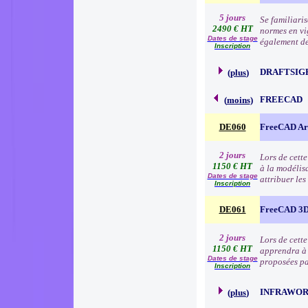
5 jours
Se familiari
2490 € HT
normes en vig
Dates de stage
également des
Inscription
DRAFTSIG
(
plus
)
FREECAD
(
moins
)
DE060
FreeCAD Arc
2 jours
Lors de cette
1150 € HT
à la modélisa
Dates de stage
attribuer le
Inscription
DE061
FreeCAD 3D
2 jours
Lors de cett
1150 € HT
apprendra à 
Dates de stage
proposées par
Inscription
INFRAWO
(
plus
)