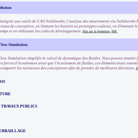
Motion
intégrée aux outils de CAO Solidworks, l’analyse des mouvements via Solidworks M
cessus de conception, en limitant les besoins en prototypes coûteux, en éliminant l
emps et en réduisant les coûts de développement.
Plus sur la formation
PdF.
Flow Simulation
low Simulation simplifie le calcul de dynamique des fluides. Vous pouvez simuler f
s forces d’écoulement ainsi que l’écoulement de fluides, ces éléments étant essentie
comparer les variations des conceptions afin de prendre de meilleures décisions.
P
OS
TURE
 TRAVAUX PUBLICS
E
FERRAILLAGE